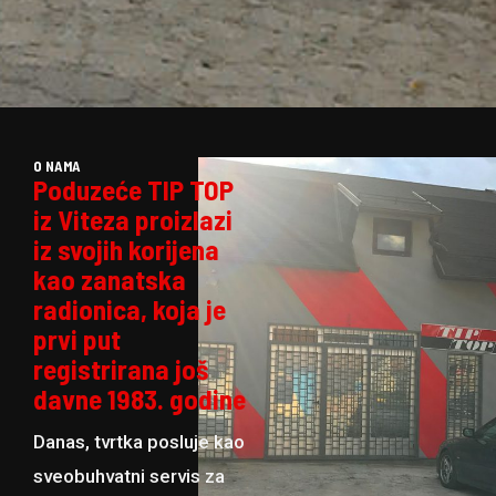
O NAMA
Poduzeće TIP TOP
iz Viteza proizlazi
iz svojih korijena
kao zanatska
radionica, koja je
prvi put
registrirana još
davne 1983. godine
Danas, tvrtka posluje kao
sveobuhvatni servis za