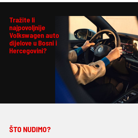
Tražite li
najpovoljnije
Volkswagen auto
dijelove u Bosni i
Hercegovini?
ŠTO NUDIMO?